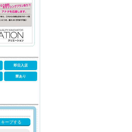
即日入店
寮あり
キープする