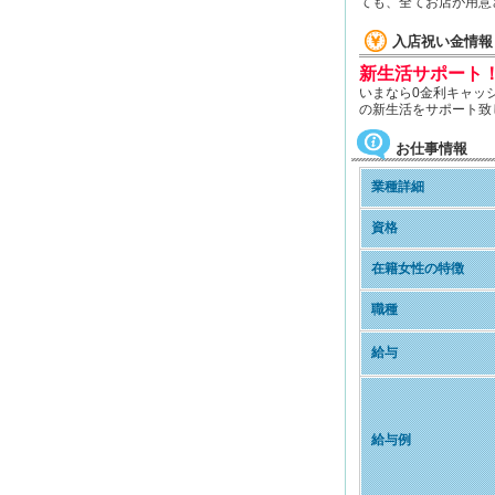
ても、全てお店が用意
入店祝い金情
新生活サポート
いまなら0金利キャッ
の新生活をサポート致
お仕事情報
業種詳細
資格
在籍女性の特徴
職種
給与
給与例