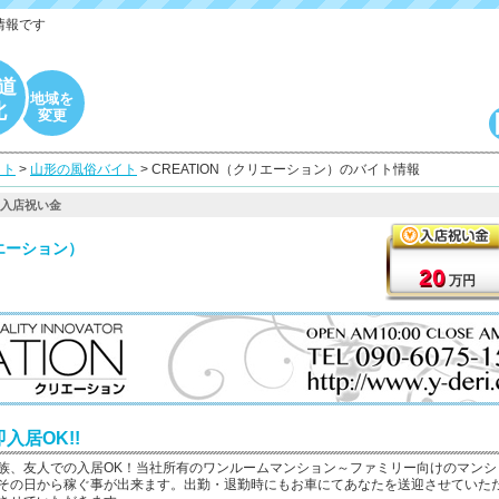
ト情報です
道
地域を
北
変更
イト
>
山形の風俗バイト
>
CREATION（クリエーション）のバイト情報
入店祝い金
リエーション）
20
万円
入居OK!!
族、友人での入居OK！当社所有のワンルームマンション～ファミリー向けのマンシ
その日から稼ぐ事が出来ます。出勤・退勤時にもお車にてあなたを送迎させていた