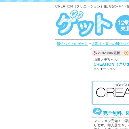
CREATION（クリエーション）(山形)のバイ
北海
東
風俗バイトのゲット
>
北海道・東北の風俗バ
2026/08/07更新
山形／デリヘル
CREATION（ク
クリエーション
完全無料、即
マンション完備！ご家
ります。即入居でき、