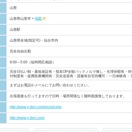
山形
山形県山形市 >
地図
山形駅
山形県全域(指定可)・仙台市内
完全自由出勤
9:00～5:00（短時間応相談）
完全日払い制・最低保証有・指名OP全額バックノルマ無し・生理休暇有・待
付制度有・提携医療機関有・完全送迎有・貸服有自宅待機可・一日体験有・
まずはお電話かメールにてお問い合わせください。
出張面接も行ってますので日時・場所関係なく随時面接致しております。
http://www.y-deri.com/recruit.php
http://www.y-deri.com/