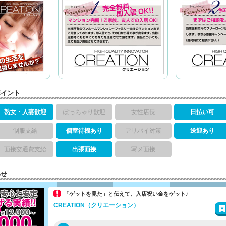
ポイント
熟女・人妻歓迎
ぽっちゃり歓迎
女性店長
日払い可
制服支給
個室待機あり
アリバイ対策
送迎あり
面接交通費支給
出張面接
写メ面接
わせ
「ゲットを見た」と伝えて、入店祝い金をゲット♪
CREATION（クリエーション）