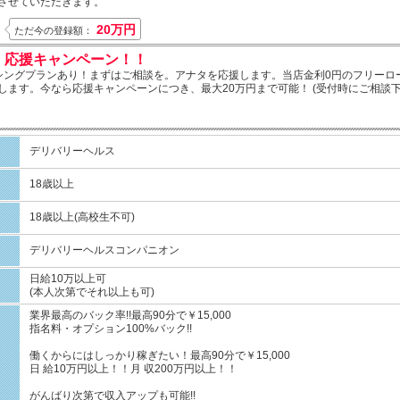
させていただきます。
20万円
ただ今の登録額：
報
！応援キャンペーン！！
シングプランあり！まずはご相談を。アナタを応援します。当店金利0円のフリーロ
します。今なら応援キャンペーンにつき、最大20万円まで可能！ (受付時にご相談下
デリバリーヘルス
18歳以上
18歳以上(高校生不可)
デリバリーヘルスコンパニオン
日給10万以上可
(本人次第でそれ以上も可)
業界最高のバック率!!最高90分で￥15,000
指名料・オプション100%バック!!
働くからにはしっかり稼ぎたい！最高90分で￥15,000
日 給10万円以上！！月 収200万円以上！！
がんばり次第で収入アップも可能!!